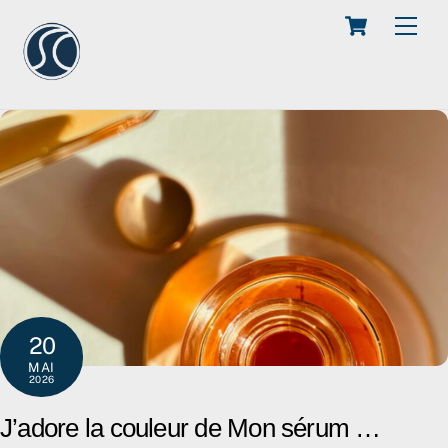
Cart
Skip
Men
to
content
20
MAI
2026
J’adore la couleur de Mon sérum …