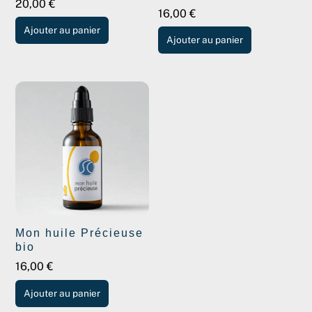
20,00
€
5.00
16,00
€
sur 5
Ajouter au panier
Ajouter au panier
Mon huile Précieuse
bio
16,00
€
Ajouter au panier