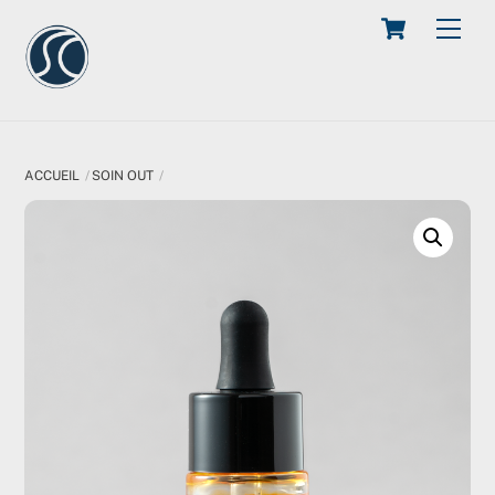
Cart
Skip
Men
to
content
ACCUEIL
SOIN OUT