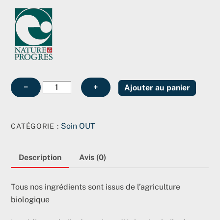
quantité
−
+
Ajouter au panier
de
Mon
sérum
Soin OUT
CATÉGORIE :
visage
bio
Description
Avis (0)
(15ml)
Tous nos ingrédients sont issus de l’agriculture
biologique