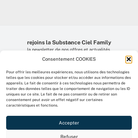
Back
rejoins la Substance Ciel Family
To
la newsletter de nos offres et actualités.
Top
Consentement COOKIES
Email Address
Pour offrir les meilleures expériences, nous utilisons des technologies
telles que les cookies pour stocker et/ou accéder aux informations des
appareils. Le fait de consentir à ces technologies nous permettra de
traiter des données telles que le comportement de navigation ou les ID
uniques sur ce site. Le fait de ne pas consentir ou de retirer son
consentement peut avoir un effet négatif sur certaines
caractéristiques et fonctions.
unsubscribe from list
Accepter
Mentions légales
-
RGPD
-
CGV
Refuser