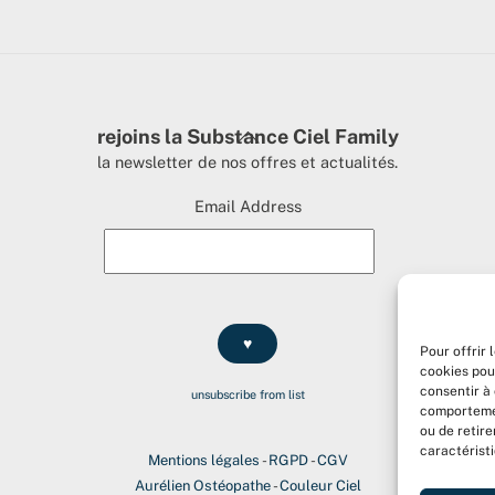
Back
rejoins la Substance Ciel Family
To
la newsletter de nos offres et actualités.
Top
Email Address
Pour offrir 
cookies pou
consentir à
unsubscribe from list
comportement
ou de retir
caractéristi
Mentions légales
-
RGPD
-
CGV
Aurélien Ostéopathe
-
Couleur Ciel